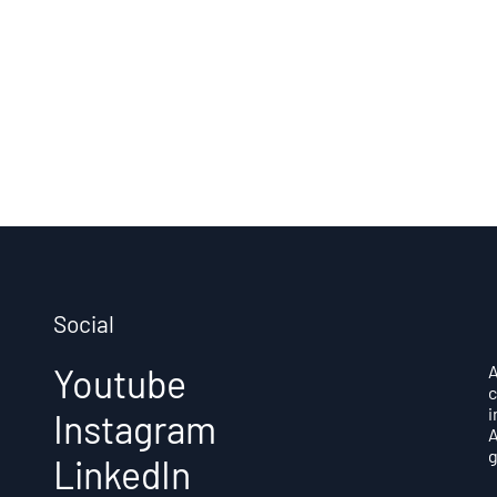
Social
Youtube
A
c
i
Instagram
A
g
LinkedIn