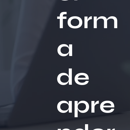
form
a
de
apre