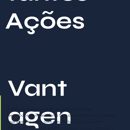
sociedade de uma empresa limitada ou de capital fechado 
requer um processo burocrático de alterações de contratos 
Ações
sociais, comprar ou vender uma ação de uma empresa listada 
em bolsa é um ato feito eletronicamente com poucos clicks. A 
liquidez do mercado acionário também permite ao investidor 
ter a opção de se retirar da sociedade e migrar para outro 
negócio mais atraente, a qualquer momento.

Os valores de compra e venda das Ações são determinados 
pelo mercado. Fatores como a gestão da empresa que emitiu 
esses títulos ou mesmo as condições gerais da economia 
afetam as Ações, podendo deixá-las em alta ou em baixa.
Vant
agen
Investimentos a partir de pequenas quantias:

Nem todos os investidores têm o privilégio de iniciarem 
seus investimentos com uma fortuna que possuem 
disponível. Mas, agora vem uma boa notícia: começar a 