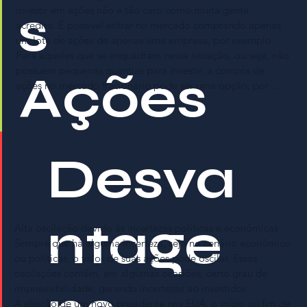
s
investir em ações não é tão caro como muita gente 
acredita. É possível entrar no mercado comprando apenas 
um lote de ações de apenas uma empresa, por exemplo.  

Para aqueles que se enquadram nessa situação, ou seja, não 
possuem pequenas quantias para investir, a compra de 
Ações
ações no mercado fracionário pode ser uma opção, por 
exemplo. No mercado tradicional de ações, o padrão mais 
comum de compra é um lote de 100 ações. Porém, no 
mercado fracionário é possível se comprar lotes menores, 
mesmo que as cotações sejam diferentes do mercado 
Desva
principal.

No entanto, tanto para os grandes quanto para os 
pequenos investidores, é preciso ter um plano de 
crescimento dos investimentos. Isso pode ser feito 
ntage
diversificando os ativos para reduzir os riscos e melhorar o 
Alta oscilação devido às incertezas políticas e econômicas

desempenho.

Sempre que há alguma incerteza, seja no cenário econômico 
ou políticas, o valor de suas ações pode oscilar. Essas 
Trabalhe em casa:

oscilações contêm, em algumas ocasiões, certo grau de 
Uma das grandes vantagens de investir em ações é a 
imprevisibilidade, gerando incertezas ao investidor.

possibilidade de trabalhar em casa. Com um ponto de 
A eleição de um novo presidente nos EUA, o início ou fim de 