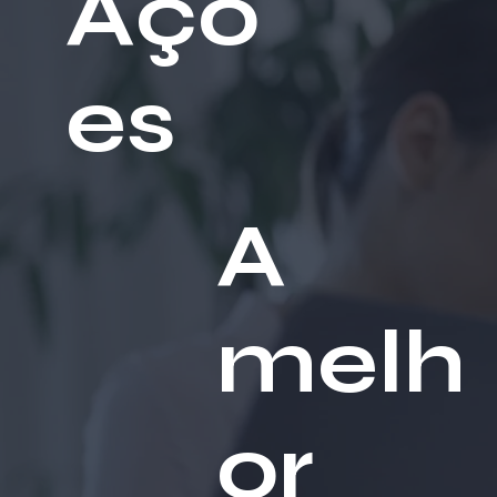
Açõ
es
A
melh
or