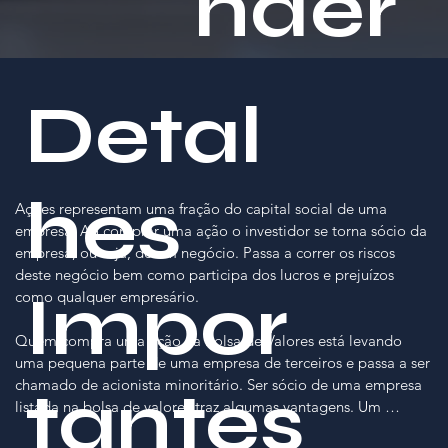
nder
Detal
hes
Ações representam uma fração do capital social de uma 
empresa. Ao comprar uma ação o investidor se torna sócio da 
empresa, ou seja, de um negócio. Passa a correr os riscos 
deste negócio bem como participa dos lucros e prejuízos 
Impor
como qualquer empresário.

Quem compra uma ação na Bolsa de Valores está levando 
uma pequena parte de uma empresa de terceiros e passa a ser 
chamado de acionista minoritário. Ser sócio de uma empresa 
tantes
listada na bolsa de valores traz algumas vantagens. Um 
exemplo disso é que enquanto a entrada ou saída na 